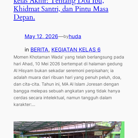
kelas Akhir: Tentang Doa Ibu,
Khidmat Santri, dan Pintu Masa
Depan.
May 12, 2026
—
huda
by
in
BERITA
, 
KEGIATAN KELAS 6
​Momen Khotaman Wada’ yang telah berlangsung pada
hari Ahad, 10 Mei 2026 bertempat di halaman gedung
Al Hisyam bukan sekadar seremoni perpisahan; ia
adalah muara dari ribuan hari yang penuh peluh, doa,
dan cita-cita. Tahun ini, MA Al Islam Joresan dengan
bangga melepas sebuah angkatan yang tidak hanya
cerdas secara intelektual, namun tangguh dalam
karakter:…