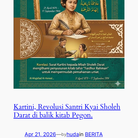
Kartini, Revolusi Santri Kyai Sholeh
Darat di balik kitab Pegon.
Apr 21, 2026
—
huda
in
BERITA
by