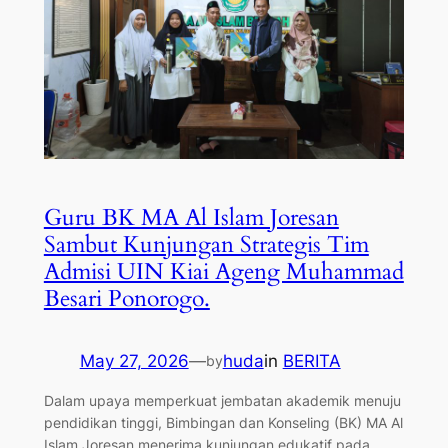
Guru BK MA Al Islam Joresan
Sambut Kunjungan Strategis Tim
Admisi UIN Kiai Ageng Muhammad
Besari Ponorogo.
May 27, 2026
—
huda
in
BERITA
by
​Dalam upaya memperkuat jembatan akademik menuju
pendidikan tinggi, Bimbingan dan Konseling (BK) MA Al
Islam Joresan menerima kunjungan edukatif pada