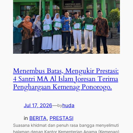
Menembus Batas, Mengukir Prestasi:
4 Santri MA Al Islam Joresan Terima
Penghargaan Kemenag Ponorogo.
Jul 17, 2026
—
huda
by
in
BERITA
, 
PRESTASI
Suasana khidmat dan penuh rasa bangga menyelimuti
halaman depan Kantor Kementerian Agama (Kemenag)