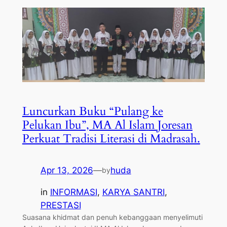
Luncurkan Buku “Pulang ke
Pelukan Ibu”, MA Al Islam Joresan
Perkuat Tradisi Literasi di Madrasah.
Apr 13, 2026
—
huda
by
in
INFORMASI
, 
KARYA SANTRI
, 
PRESTASI
​Suasana khidmat dan penuh kebanggaan menyelimuti