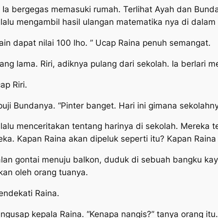
. Ia bergegas memasuki rumah. Terlihat Ayah dan Bund
lalu mengambil hasil ulangan matematika nya di dalam 
in dapat nilai 100
lho
. ” Ucap Raina penuh semangat.
ng lama. Riri, adiknya pulang dari sekolah. Ia berlar
ap Riri.
uji Bundanya. “Pinter banget. Hari ini gimana sekolahn
, lalu menceritakan tentang harinya di sekolah. Merek
a. Kapan Raina akan dipeluk seperti itu? Kapan Raina 
alan gontai menuju balkon, duduk di sebuah bangku ka
aikan oleh orang tuanya.
ndekati Raina.
engusap kepala Raina. “Kenapa nangis?” tanya orang itu.