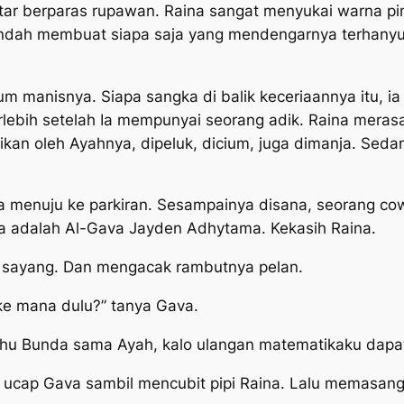
ar berparas rupawan. Raina sangat menyukai warna pink
 indah membuat siapa saja yang mendengarnya terhanyu
m manisnya. Siapa sangka di balik keceriaannya itu, ia
ebih setelah Ia mempunyai seorang adik. Raina merasa 
atikan oleh Ayahnya, dipeluk, dicium, juga dimanja. Se
era menuju ke parkiran. Sesampainya disana, seorang 
ia adalah Al-Gava Jayden Adhytama. Kekasih Raina.
sayang. Dan mengacak rambutnya pelan.
e mana dulu?” tanya Gava.
ahu Bunda sama Ayah, kalo ulangan matematikaku dapat n
 ucap Gava sambil mencubit pipi Raina. Lalu memasang