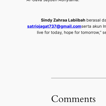
Sindy Zahraa Labiibah
berasal d
satriojagat737@gmail.com
serta akun 
live for today, hope for tomorrow,”
s
Comments