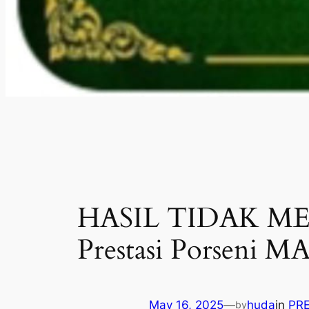
HASIL TIDAK ME
Prestasi Porseni 
May 16, 2025
—
huda
in
PRE
by