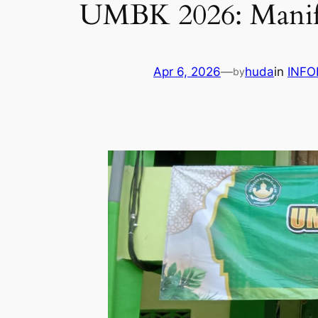
UMBK 2026: Manife
Apr 6, 2026
—
huda
in
INFO
by