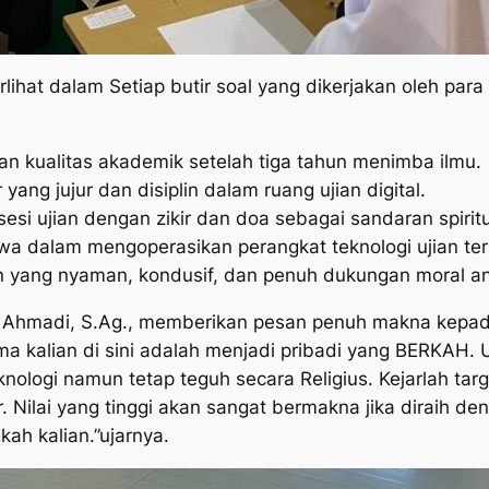
lihat dalam Setiap butir soal yang dikerjakan oleh para
ian kualitas akademik setelah tiga tahun menimba ilmu.
yang jujur dan disiplin dalam ruang ujian digital.
sesi ujian dengan zikir dan doa sebagai sandaran spiritu
wa dalam mengoperasikan perangkat teknologi ujian terk
an yang nyaman, kondusif, dan penuh dukungan moral a
n Ahmadi, S.Ag., memberikan pesan penuh makna kepada
a kalian di sini adalah menjadi pribadi yang BERKAH. U
knologi namun tetap teguh secara Religius. Kejarlah tar
 Nilai yang tinggi akan sangat bermakna jika diraih den
ah kalian.”ujarnya.