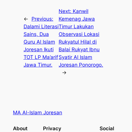
Next:
Kanwil
←
Previous:
Kemenag Jawa
Dalami Literasi
Timur Lakukan
Sains, Dua
Observasi Lokasi
Guru Al Islam
Rukyatul Hilal di
Joresan Ikuti
Balai Rukyat Ibnu
TOT LP Ma’arif
Syatir Al Islam
Jawa Timur.
Joresan Ponorogo.
→
MA Al-Islam Joresan
About
Privacy
Social