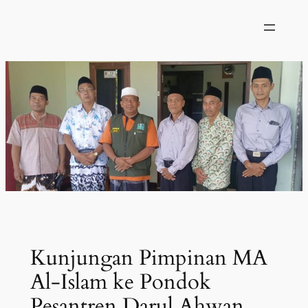
Skip
to
content
Kunjungan Pimpinan MA
Al-Islam ke Pondok
Pesantren Darul Ahwan