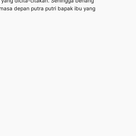
yang dicita-citakan. Sehingga benang
asa depan putra putri bapak ibu yang