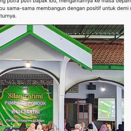
 putra putri bapak ibu, mengantarnya ke masa depan 
ibu sama-sama membangun dengan positif untuk demi m
uturnya.