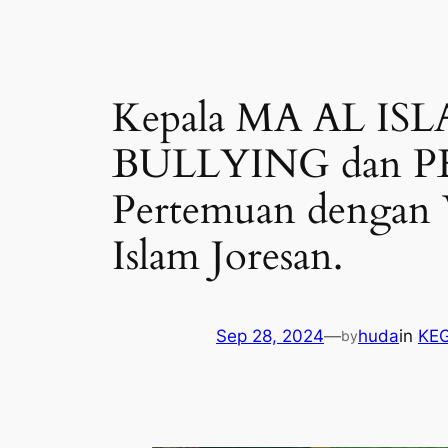
Kepala MA AL ISL
BULLYING dan PE
Pertemuan dengan W
Islam Joresan.
Sep 28, 2024
—
huda
in
KE
by