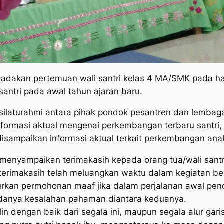
adakan pertemuan wali santri kelas 4 MA/SMK pada har
 santri pada awal tahun ajaran baru.
silaturahmi antara pihak pondok pesantren dan lembaga 
formasi aktual mengenai perkembangan terbaru santri, i
isampaikan informasi aktual terkait perkembangan ana
enyampaikan terimakasih kepada orang tua/wali santr
terimakasih telah meluangkan waktu dalam kegiatan bert
kan permohonan maaf jika dalam perjalanan awal pendid
 adanya kesalahan pahaman diantara keduanya.
alin dengan baik dari segala ini, maupun segala alur gar