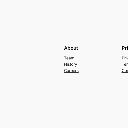
About
Pr
Team
Pri
History
Ter
Careers
Con