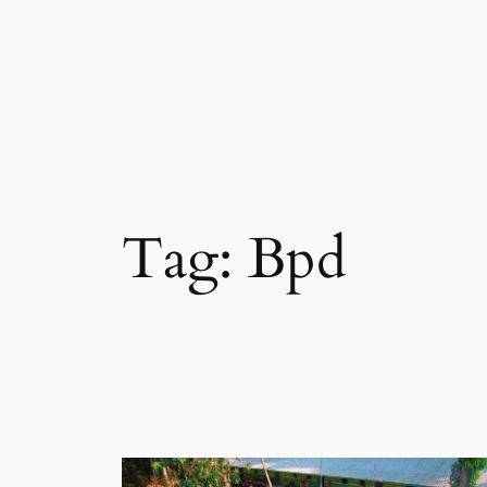
Skip
to
content
Tag:
Bpd